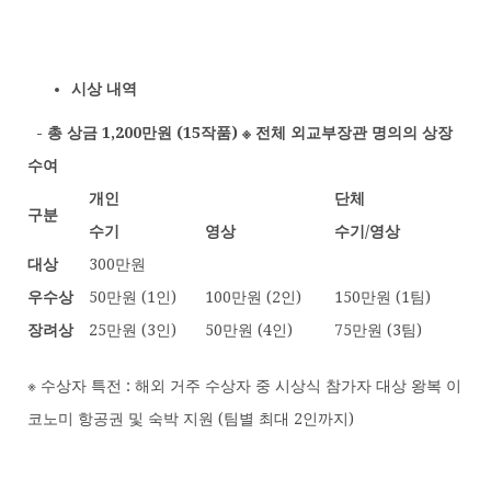
시상 내역
- 총 상금 1,200만원 (15작품) ※ 전체 외교부장관 명의의 상장
수여
개인
단체
구분
수기
영상
수기/영상
대상
300만원
우수상
50만원 (1인)
100만원 (2인)
150만원 (1팀)
장려상
25만원 (3인)
50만원 (4인)
75만원 (3팀)
※ 수상자 특전 : 해외 거주 수상자 중 시상식 참가자 대상 왕복 이
코노미 항공권 및 숙박 지원 (팀별 최대 2인까지)