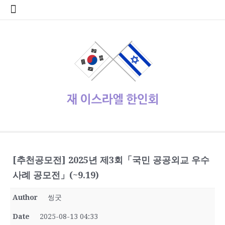
콘
home
Log
계
대
대
로
로
멤
비
사
안
여
역
외
일
임
재
종
주
주
한
한
한
한
한
한
한
회
텐
In
정
사
한
그
그
버
밀
용
전
행
대
부
정
시
이
교
요
재
글
인
인
인
인
인
인
원
츠
관
민
아
인
번
자
여
사
한
업
게
스
기
정
상
학
사
회
회
회
회
회
가
로
공
국
웃
호
행
인
체
시
라
관
부
사
교
회
갤
공
소
장
회
입
바
지
대
재
정
회
홍
물
엘
기
소
단
러
지
개
터
칙
로
사
설
보
보
한
관
식
체
리
가
관
정
인
기
동
정/
소
식
재이스라엘 한인회
www.israelhanin.org
[추천공모전] 2025년 제3회「국민 공공외교 우수
사례 공모전」(~9.19)
Author
씽굿
Date
2025-08-13 04:33