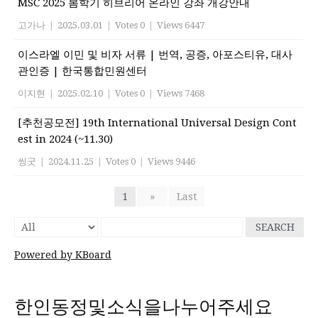
MSC 2025 봄학기 히브리어 온라인 강좌 개강안내
고가나
|
2025.03.01
|
Votes 0
|
Views 6447
이스라엘 이민 및 비자 서류 | 번역, 공증, 아포스티유, 대사
관인증 | 한국통합민원센터
이지현
|
2025.02.10
|
Votes 0
|
Views 7468
[추천공모전] 19th International Universal Design Cont
est in 2024 (~11.30)
씽굿
|
2024.11.25
|
Votes 0
|
Views 9446
1
»
Last
SEARCH
Powered by KBoard
한인동정및소식을나누어주세요