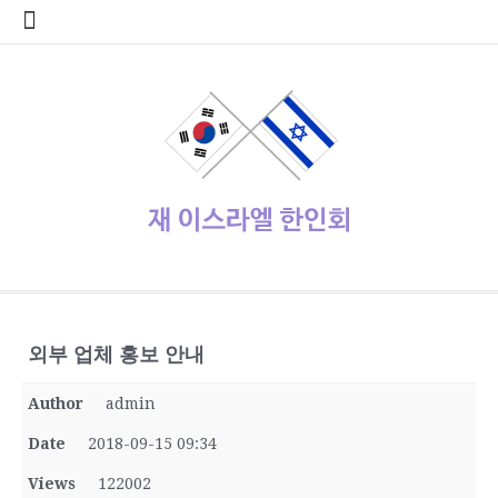
콘
home
Log
계
대
대
로
로
멤
비
사
안
여
역
외
일
임
재
종
주
주
한
한
한
한
한
한
한
회
텐
In
정
사
한
그
그
버
밀
용
전
행
대
부
정
시
이
교
요
재
글
인
인
인
인
인
인
원
츠
관
민
아
인
번
자
여
사
한
업
게
스
기
정
상
학
사
회
회
회
회
회
가
로
공
국
웃
호
행
인
체
시
라
관
부
사
교
회
갤
공
소
장
회
입
바
지
대
재
정
회
홍
물
엘
기
소
단
러
지
개
터
칙
로
사
설
보
보
한
관
식
체
리
가
관
정
인
기
동
정/
소
식
재이스라엘 한인회
www.israelhanin.org
외부 업체 홍보 안내
Author
admin
Date
2018-09-15 09:34
Views
122002