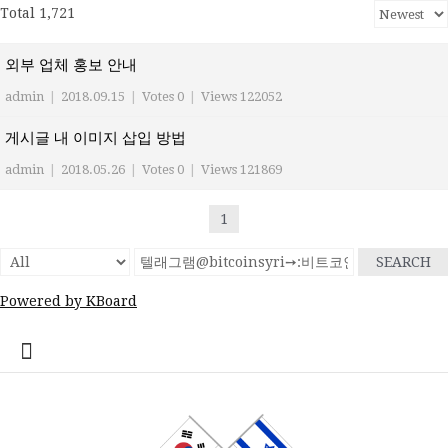
Total 1,721
외부 업체 홍보 안내
admin
|
2018.09.15
|
Votes 0
|
Views 122052
게시글 내 이미지 삽입 방법
admin
|
2018.05.26
|
Votes 0
|
Views 121869
1
SEARCH
Powered by KBoard
콘
home
Log
계
대
대
로
로
멤
비
사
안
여
역
외
일
임
재
종
주
주
한
한
한
한
한
한
한
회
텐
In
정
사
한
그
그
버
밀
용
전
행
대
부
정
시
이
교
요
재
글
인
인
인
인
인
인
원
츠
관
민
아
인
번
자
여
사
한
업
게
스
기
정
상
학
사
회
회
회
회
회
가
로
공
국
웃
호
행
인
체
시
라
관
부
사
교
회
갤
공
소
장
회
입
바
지
대
재
정
회
홍
물
엘
기
소
단
러
지
개
터
칙
로