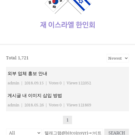
사
설
보
보
한
관
식
체
리
가
관
정
인
기
동
정/
소
식
재이스라엘 한인회
www.israelhanin.org
Total 1,721
외부 업체 홍보 안내
admin
|
2018.09.15
|
Votes 0
|
Views 122052
게시글 내 이미지 삽입 방법
admin
|
2018.05.26
|
Votes 0
|
Views 121869
1
SEARCH