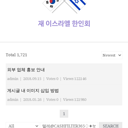
사
설
보
보
한
관
식
체
리
가
관
정
인
기
동
정/
소
식
재이스라엘 한인회
www.israelhanin.org
Total 1,721
외부 업체 홍보 안내
admin
|
2018.09.15
|
Votes 0
|
Views 122146
게시글 내 이미지 삽입 방법
admin
|
2018.05.26
|
Votes 0
|
Views 121980
1
SEARCH