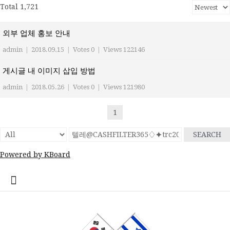
Total 1,721
외부 업체 홍보 안내
admin
|
2018.09.15
|
Votes 0
|
Views 122146
게시글 내 이미지 삽입 방법
admin
|
2018.05.26
|
Votes 0
|
Views 121980
1
SEARCH
Powered by KBoard
콘
home
Log
계
대
대
로
로
멤
비
사
안
여
역
외
일
임
재
종
주
주
한
한
한
한
한
한
한
회
텐
In
정
사
한
그
그
버
밀
용
전
행
대
부
정
시
이
교
요
재
글
인
인
인
인
인
인
원
츠
관
민
아
인
번
자
여
사
한
업
게
스
기
정
상
학
사
회
회
회
회
회
가
로
공
국
웃
호
행
인
체
시
라
관
부
사
교
회
갤
공
소
장
회
입
바
지
대
재
정
회
홍
물
엘
기
소
단
러
지
개
터
칙
로