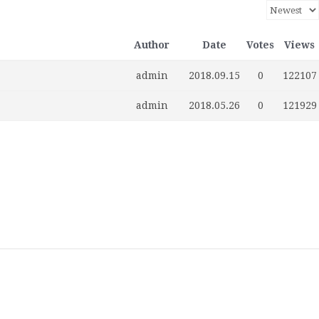
Author
Date
Votes
Views
admin
2018.09.15
0
122107
admin
2018.05.26
0
121929
home
Log
계
대
대
로
로
멤
비
사
안
여
역
외
일
임
재
종
주
주
한
한
한
한
한
한
한
회
In
정
사
한
그
그
버
밀
용
전
행
대
부
정
시
이
교
요
재
글
인
인
인
인
인
인
원
관
민
아
인
번
자
여
사
한
업
게
스
기
정
상
학
사
회
회
회
회
회
가
공
국
웃
호
행
인
체
시
라
관
부
사
교
회
갤
공
소
장
회
입
지
대
재
정
회
홍
물
엘
기
소
단
러
지
개
터
칙
사
설
보
보
한
관
식
체
리