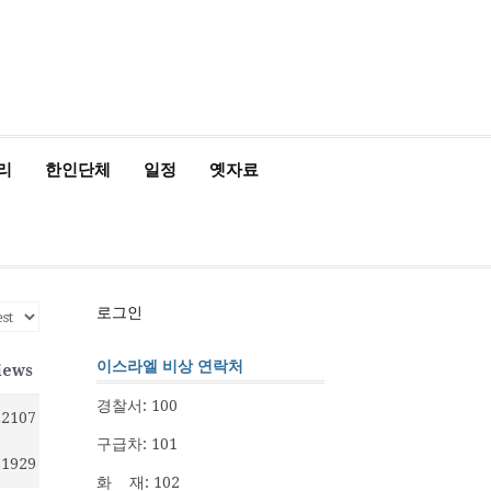
관
정
인
동
정/
소
식
리
한인단체
일정
옛자료
로그인
이스라엘 비상 연락처
iews
경찰서: 100
22107
구급차: 101
21929
화 재: 102