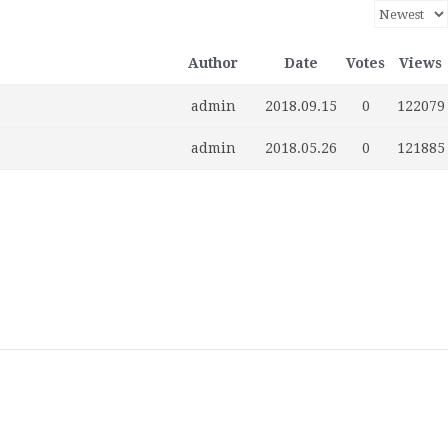
Author
Date
Votes
Views
admin
2018.09.15
0
122079
admin
2018.05.26
0
121885
home
Log
계
대
대
로
로
멤
비
사
안
여
역
외
일
임
재
종
주
주
한
한
한
한
한
한
한
회
In
정
사
한
그
그
버
밀
용
전
행
대
부
정
시
이
교
요
재
글
인
인
인
인
인
인
원
관
민
아
인
번
자
여
사
한
업
게
스
기
정
상
학
사
회
회
회
회
회
가
공
국
웃
호
행
인
체
시
라
관
부
사
교
회
갤
공
소
장
회
입
지
대
재
정
회
홍
물
엘
기
소
단
러
지
개
터
칙
사
설
보
보
한
관
식
체
리