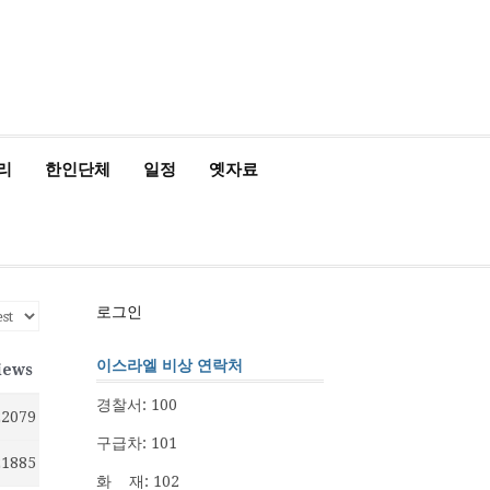
관
정
인
동
정/
소
식
리
한인단체
일정
옛자료
로그인
이스라엘 비상 연락처
iews
경찰서: 100
22079
구급차: 101
21885
화 재: 102