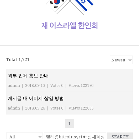
사
설
보
보
한
관
식
체
리
가
관
정
인
기
동
정/
소
식
재이스라엘 한인회
www.israelhanin.org
Total 1,721
외부 업체 홍보 안내
admin
|
2018.09.15
|
Votes 0
|
Views 122195
게시글 내 이미지 삽입 방법
admin
|
2018.05.26
|
Votes 0
|
Views 122035
1
SEARCH