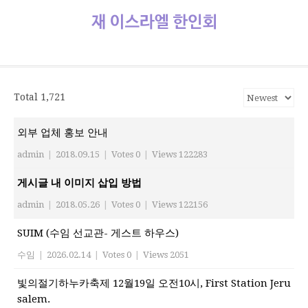
정/
소
식
재이스라엘 한인회
www.israelhanin.org
Total 1,721
외부 업체 홍보 안내
admin
|
2018.09.15
|
Votes 0
|
Views 122283
게시글 내 이미지 삽입 방법
admin
|
2018.05.26
|
Votes 0
|
Views 122156
SUIM (수임 선교관- 게스트 하우스)
수임
|
2026.02.14
|
Votes 0
|
Views 2051
빛의절기하누카축제 12월19일 오전10시, First Station Jeru
salem.