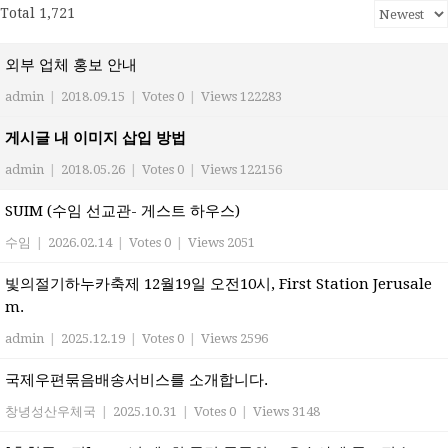
Total 1,721
외부 업체 홍보 안내
admin
|
2018.09.15
|
Votes 0
|
Views 122283
게시글 내 이미지 삽입 방법
admin
|
2018.05.26
|
Votes 0
|
Views 122156
SUIM (수임 선교관- 게스트 하우스)
수임
|
2026.02.14
|
Votes 0
|
Views 2051
빛의절기하누카축제 12월19일 오전10시, First Station Jerusale
m.
admin
|
2025.12.19
|
Votes 0
|
Views 2596
국제우편묶음배송서비스를 소개합니다.
창녕성산우체국
|
2025.10.31
|
Votes 0
|
Views 3148