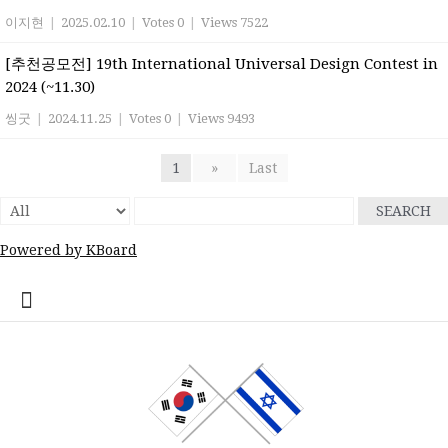
이지현
|
2025.02.10
|
Votes 0
|
Views 7522
[추천공모전] 19th International Universal Design Contest in
2024 (~11.30)
씽굿
|
2024.11.25
|
Votes 0
|
Views 9493
1
»
Last
SEARCH
Powered by KBoard
콘
home
Log
계
대
대
로
로
멤
비
사
안
여
역
외
일
임
재
종
주
주
한
한
한
한
한
한
한
회
텐
In
정
사
한
그
그
버
밀
용
전
행
대
부
정
시
이
교
요
재
글
인
인
인
인
인
인
원
츠
관
민
아
인
번
자
여
사
한
업
게
스
기
정
상
학
사
회
회
회
회
회
가
로
공
국
웃
호
행
인
체
시
라
관
부
사
교
회
갤
공
소
장
회
입
바
지
대
재
정
회
홍
물
엘
기
소
단
러
지
개
터
칙
로
사
설
보
보
한
관
식
체
리
가
관
정
인
기
동