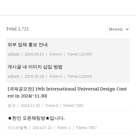
식
재이스라엘 한인회
www.israelhanin.org
Total 1,721
외부 업체 홍보 안내
admin
|
2018.09.15
|
Votes 0
|
Views 121999
게시글 내 이미지 삽입 방법
admin
|
2018.05.26
|
Votes 0
|
Views 121816
[국제공모전] 19th International Universal Design Cont
est in 2024(~11.30)
씽굿
|
2024.11.05
|
Votes 0
|
Views 7282
★한인 오픈채팅방★입니다.
이스라엘톡
|
2024.07.25
|
Votes -1
|
Views 7067