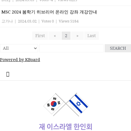
MSC 2024 봄학기 히브리어 온라인 강좌 개강안내
고가나
|
2024.03.02
|
Votes 0
|
Views 5184
First
«
2
»
Last
SEARCH
Powered by KBoard
콘
home
Log
계
대
대
로
로
멤
비
사
안
여
역
외
일
임
재
종
주
주
한
한
한
한
한
한
한
회
텐
In
정
사
한
그
그
버
밀
용
전
행
대
부
정
시
이
교
요
재
글
인
인
인
인
인
인
원
츠
관
민
아
인
번
자
여
사
한
업
게
스
기
정
상
학
사
회
회
회
회
회
가
로
공
국
웃
호
행
인
체
시
라
관
부
사
교
회
갤
공
소
장
회
입
바
지
대
재
정
회
홍
물
엘
기
소
단
러
지
개
터
칙
로
사
설
보
보
한
관
식
체
리
가
관
정
인
기
동
정/
소