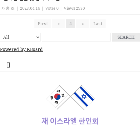
재홍 조
|
2023.04.16
|
Votes 0
|
Views 2930
First
«
4
»
Last
SEARCH
Powered by KBoard
콘
home
Log
계
대
대
로
로
멤
비
사
안
여
역
외
일
임
재
종
주
주
한
한
한
한
한
한
한
회
텐
In
정
사
한
그
그
버
밀
용
전
행
대
부
정
시
이
교
요
재
글
인
인
인
인
인
인
원
츠
관
민
아
인
번
자
여
사
한
업
게
스
기
정
상
학
사
회
회
회
회
회
가
로
공
국
웃
호
행
인
체
시
라
관
부
사
교
회
갤
공
소
장
회
입
바
지
대
재
정
회
홍
물
엘
기
소
단
러
지
개
터
칙
로
사
설
보
보
한
관
식
체
리
가
관
정
인
기
동
정/
소
식
재이스라엘 한인회
www.israelhanin.org