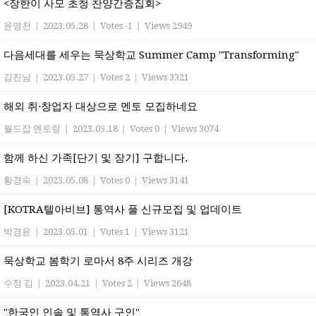
<장한이 사모 초청 찬양간증집회>
윤영천
|
2023.05.28
|
Votes -1
|
Views 2949
다음세대를 세우는 묵상학교 Summer Camp "Transforming"
김진남
|
2023.05.27
|
Votes 2
|
Views 3321
해외 취·창업자 대상으로 멘토 모집하네요
월드잡 멘토링
|
2023.05.18
|
Votes 0
|
Views 3074
함께 하신 가족[단기 및 장기] 구합니다.
황경숙
|
2023.05.08
|
Votes 0
|
Views 3141
[KOTRA텔아비브] 통역사 풀 신규모집 및 업데이트
박경윤
|
2023.05.01
|
Votes 1
|
Views 3121
묵상학교 봄학기 로마서 8주 시리즈 개강
수정 김
|
2023.04.21
|
Votes 2
|
Views 2648
"한국인 인솔 및 통역사 구인"