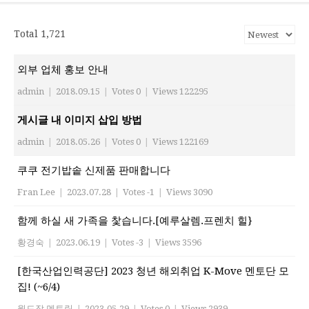
Total 1,721
외부 업체 홍보 안내
admin
|
2018.09.15
|
Votes 0
|
Views 122295
게시글 내 이미지 삽입 방법
admin
|
2018.05.26
|
Votes 0
|
Views 122169
쿠쿠 전기밥솥 신제품 판매합니다
Fran Lee
|
2023.07.28
|
Votes -1
|
Views 3090
함께 하실 새 가족을 찿습니다.[예루살렘.프렌치 힐}
황경숙
|
2023.06.19
|
Votes -3
|
Views 3596
[한국산업인력공단] 2023 청년 해외취업 K-Move 멘토단 모
집! (~6/4)
월드잡 멘토링
|
2023.05.29
|
Votes 0
|
Views 2939