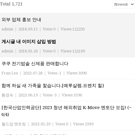
Total 1,721
외부 업체 홍보 안내
admin
|
2018.09.15
|
Votes 0
|
Views 122295
게시글 내 이미지 삽입 방법
admin
|
2018.05.26
|
Votes 0
|
Views 122169
쿠쿠 전기밥솥 신제품 판매합니다
Fran Lee
|
2023.07.28
|
Votes -1
|
Views 3090
함께 하실 새 가족을 찿습니다.[예루살렘.프렌치 힐}
황경숙
|
2023.06.19
|
Votes -3
|
Views 3596
[한국산업인력공단] 2023 청년 해외취업 K-Move 멘토단 모집! (~
6/4)
월드잡 멘토링
|
2023.05.29
|
Votes 0
|
Views 2939