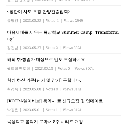
<장한이 사모 초청 찬양간증집회>
윤영천
|
2023.05.28
|
Votes -1
|
Views 2949
다음세대를 세우는 묵상학교 Summer Camp "Transformi
ng"
김진남
|
2023.05.27
|
Votes 2
|
Views 3321
해외 취·창업자 대상으로 멘토 모집하네요
월드잡 멘토링
|
2023.05.18
|
Votes 0
|
Views 3074
함께 하신 가족[단기 및 장기] 구합니다.
황경숙
|
2023.05.08
|
Votes 0
|
Views 3141
[KOTRA텔아비브] 통역사 풀 신규모집 및 업데이트
박경윤
|
2023.05.01
|
Votes 1
|
Views 3121
묵상학교 봄학기 로마서 8주 시리즈 개강