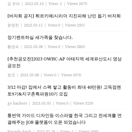
김 유라
|
2023.03.16
|
Votes -1
|
Views 2679
[바자회 공지] 튀르키예/시리아 지진피해 난민 돕기 바자회
윤영천
|
2023.03.15
|
Votes 0
|
Views 2955
장기렌트하실 새가족을 찾습니다.
황경숙
|
2023.03.08
|
Votes 0
|
Views 2863
[추천공모전]2023 OWHC-AP 아태지역 세계유산도시 영상
공모전
씽굿
|
2023.03.08
|
Votes 0
|
Views 3070
3/12 마감! 집에서 스펙 쌓고 활동비 최대 40만원! 고득점멘
토9기&지구촌특파원10기 모집
go hackers
|
2023.03.05
|
Votes 0
|
Views 3230
통번역 가이드 디자인등 이스라엘 한국 그리고 전세계를 연
결해주는 JOB 플랫폼이 오픈 되었습니다
Keondo Park
|
2023.02.28
|
Votes -1
|
Views 2660