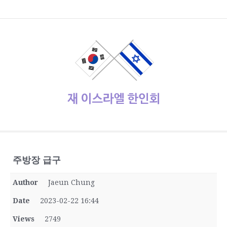
콘
home
Log
계
대
대
로
로
멤
비
사
안
여
역
외
일
임
재
종
주
주
한
한
한
한
한
한
한
회
텐
In
정
사
한
그
그
버
밀
용
전
행
대
부
정
시
이
교
요
재
글
인
인
인
인
인
인
원
츠
관
민
아
인
번
자
여
사
한
업
게
스
기
정
상
학
사
회
회
회
회
회
가
로
공
국
웃
호
행
인
체
시
라
관
부
사
교
회
갤
공
소
장
회
입
바
지
대
재
정
회
홍
물
엘
기
소
단
러
지
개
터
칙
로
사
설
보
보
한
관
식
체
리
가
관
정
인
기
동
정/
소
식
재이스라엘 한인회
www.israelhanin.org
주방장 급구
Author
Jaeun Chung
Date
2023-02-22 16:44
Views
2749