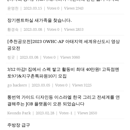
윤영천
|
2023.03.15
|
Votes 0
|
Views 2943
장기렌트하실 새가족을 찾습니다.
황경숙
|
2023.03.08
|
Votes 0
|
Views 2853
[추천공모전]2023 OWHC-AP 아태지역 세계유산도시 영상
공모전
씽굿
|
2023.03.08
|
Votes 0
|
Views 3060
3/12 마감! 집에서 스펙 쌓고 활동비 최대 40만원! 고득점멘
토9기&지구촌특파원10기 모집
go hackers
|
2023.03.05
|
Votes 0
|
Views 3225
통번역 가이드 디자인등 이스라엘 한국 그리고 전세계를 연
결해주는 JOB 플랫폼이 오픈 되었습니다
Keondo Park
|
2023.02.28
|
Votes -1
|
Views 2650
주방장 급구