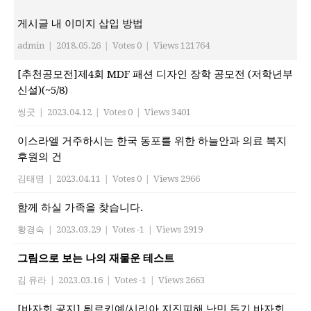
게시글 내 이미지 삽입 방법
admin
|
2018.05.26
|
Votes 0
|
Views 121764
[추천공모전]제4회 MDF 패션 디자인 장학 공모전 (저학년부
신설)(~5/8)
씽굿
|
2023.04.12
|
Votes 0
|
Views 3401
이스라엘 거주하시는 한국 동포를 위한 하늘안과 의료 복지
후원의 건
김태명
|
2023.04.11
|
Votes 0
|
Views 2966
함께 하실 가족을 찾습니다.
황경숙
|
2023.03.29
|
Votes -1
|
Views 2919
그림으로 보는 나의 재물운 테스트
김 유라
|
2023.03.16
|
Votes -1
|
Views 2663
[바자회 공지] 튀르키예/시리아 지진피해 난민 돕기 바자회