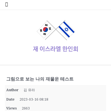
콘
home
Log
계
대
대
로
로
멤
비
사
안
여
역
외
일
임
재
종
주
주
한
한
한
한
한
한
한
회
텐
In
정
사
한
그
그
버
밀
용
전
행
대
부
정
시
이
교
요
재
글
인
인
인
인
인
인
원
츠
관
민
아
인
번
자
여
사
한
업
게
스
기
정
상
학
사
회
회
회
회
회
가
로
공
국
웃
호
행
인
체
시
라
관
부
사
교
회
갤
공
소
장
회
입
바
지
대
재
정
회
홍
물
엘
기
소
단
러
지
개
터
칙
로
사
설
보
보
한
관
식
체
리
가
관
정
인
기
동
정/
소
식
재이스라엘 한인회
www.israelhanin.org
그림으로 보는 나의 재물운 테스트
Author
김 유라
Date
2023-03-16 08:18
Views
2663