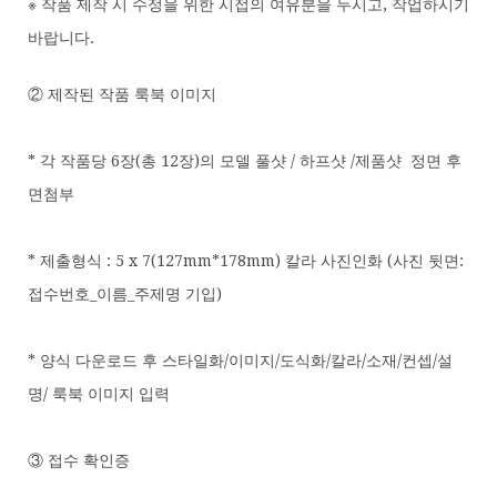
※ 작품 제작 시 수정을 위한 시접의 여유분을 두시고, 작업하시기
바랍니다.
② 제작된 작품 룩북 이미지
* 각 작품당 6장(총 12장)의 모델 풀샷 / 하프샷 /제품샷 정면 후
면첨부
* 제출형식 : 5 x 7(127mm*178mm) 칼라 사진인화 (사진 뒷면:
접수번호_이름_주제명 기입)
* 양식 다운로드 후 스타일화/이미지/도식화/칼라/소재/컨셉/설
명/ 룩북 이미지 입력
③ 접수 확인증