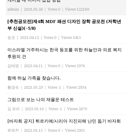
게시글 내 이미지 삽입 방법
admin
|
2018.05.26
|
Votes 0
|
Views 122169
[추천공모전]제4회 MDF 패션 디자인 장학 공모전 (저학년
부 신설)(~5/8)
씽굿
|
2023.04.12
|
Votes 0
|
Views 3415
이스라엘 거주하시는 한국 동포를 위한 하늘안과 의료 복지
후원의 건
김태명
|
2023.04.11
|
Votes 0
|
Views 2976
함께 하실 가족을 찾습니다.
황경숙
|
2023.03.29
|
Votes -1
|
Views 2934
그림으로 보는 나의 재물운 테스트
김 유라
|
2023.03.16
|
Votes -1
|
Views 2679
[바자회 공지] 튀르키예/시리아 지진피해 난민 돕기 바자회
윤영천
|
2023.03.15
|
Votes 0
|
Views 2955