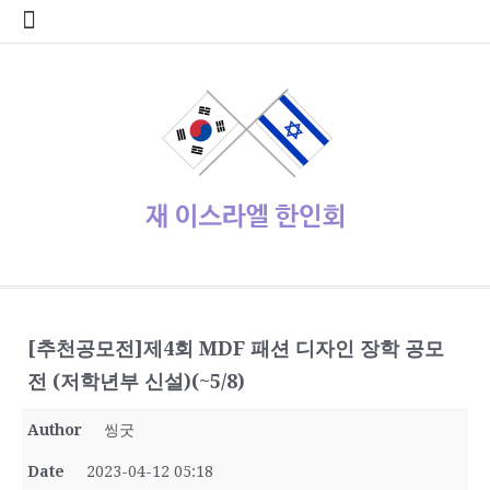
콘
home
Log
계
대
대
로
로
멤
비
사
안
여
역
외
일
임
재
종
주
주
한
한
한
한
한
한
한
회
텐
In
정
사
한
그
그
버
밀
용
전
행
대
부
정
시
이
교
요
재
글
인
인
인
인
인
인
원
츠
관
민
아
인
번
자
여
사
한
업
게
스
기
정
상
학
사
회
회
회
회
회
가
로
공
국
웃
호
행
인
체
시
라
관
부
사
교
회
갤
공
소
장
회
입
바
지
대
재
정
회
홍
물
엘
기
소
단
러
지
개
터
칙
로
사
설
보
보
한
관
식
체
리
가
관
정
인
기
동
정/
소
식
재이스라엘 한인회
www.israelhanin.org
[추천공모전]제4회 MDF 패션 디자인 장학 공모
전 (저학년부 신설)(~5/8)
Author
씽굿
Date
2023-04-12 05:18