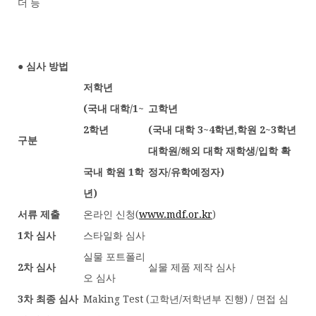
더 등
● 심사 방법
저학년
(국내 대학/1~
고학년
2학년
(국내 대학 3~4학년,학원 2~3학년
구분
대학원/
해외 대학 재학생/입학 확
국내 학원 1학
정자/유학예정자
)
년)
서류 제출
온라인 신청(
www.mdf.or.kr
)
1차 심사
스타일화 심사
실물 포트폴리
2차 심사
실물 제품 제작 심사
오 심사
3차 최종 심사
Making Test (고학년/저학년부 진행) / 면접 심