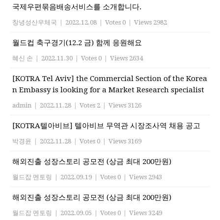
국제우편묶음배송서비스를 소개합니다.
창녕성산우체국
|
2022.12.08
|
Votes 0
|
Views 2982
월드컵 축구경기(12.2 금) 함께 응원해요
혜신 손
|
2022.11.30
|
Votes 0
|
Views 2634
[KOTRA Tel Aviv] the Commercial Section of the Korea
n Embassy is looking for a Market Research specialist
admin
|
2022.11.28
|
Votes 2
|
Views 3126
[KOTRA텔아비브] 텔아비브 무역관 시장조사역 채용 공고
박경윤
|
2022.11.28
|
Votes 0
|
Views 3169
해외진출 성장스토리 공모전 (상금 최대 200만원)
월드잡 멘토링
|
2022.09.19
|
Votes 0
|
Views 2943
해외진출 성장스토리 공모전 (상금 최대 200만원)
월드잡 멘토링
|
2022.09.05
|
Votes 0
|
Views 3249