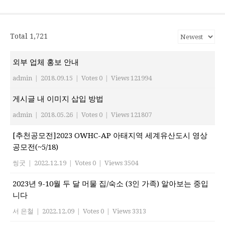
재이스라엘 한인회
www.israelhanin.org
Total 1,721
외부 업체 홍보 안내
admin
|
2018.09.15
|
Votes 0
|
Views 121994
게시글 내 이미지 삽입 방법
admin
|
2018.05.26
|
Votes 0
|
Views 121807
[추천공모전]2023 OWHC-AP 아태지역 세계유산도시 영상
공모전(~5/18)
씽굿
|
2022.12.19
|
Votes 0
|
Views 3504
2023년 9-10월 두 달 머물 집/숙소 (3인 가족) 알아보는 중입
니다
서 은철
|
2022.12.09
|
Votes 0
|
Views 3313