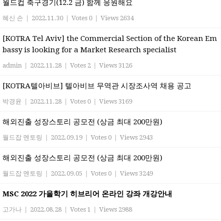
월드컵 축구경기(12.2 금) 함께 응원해요
혜신 손
|
2022.11.30
|
Votes 0
|
Views 2634
[KOTRA Tel Aviv] the Commercial Section of the Korean Em
bassy is looking for a Market Research specialist
admin
|
2022.11.28
|
Votes 2
|
Views 3126
[KOTRA텔아비브] 텔아비브 무역관 시장조사역 채용 공고
박경윤
|
2022.11.28
|
Votes 0
|
Views 3169
해외진출 성장스토리 공모전 (상금 최대 200만원)
월드잡 멘토링
|
2022.09.19
|
Votes 0
|
Views 2943
해외진출 성장스토리 공모전 (상금 최대 200만원)
월드잡 멘토링
|
2022.09.05
|
Votes 0
|
Views 3249
MSC 2022 가을학기 히브리어 온라인 강좌 개강안내
고가나
|
2022.08.28
|
Votes 1
|
Views 2988