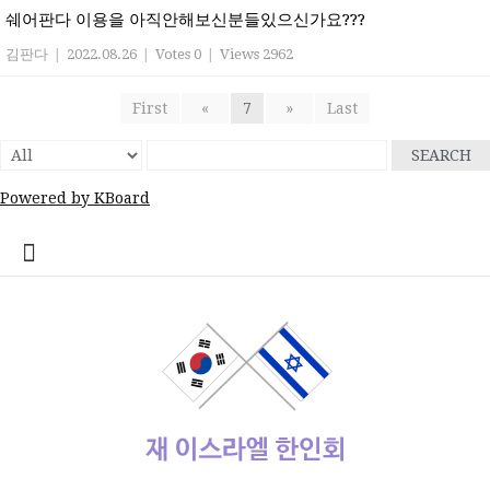
쉐어판다 이용을 아직안해보신분들있으신가요???
김판다
|
2022.08.26
|
Votes 0
|
Views 2962
First
«
7
»
Last
SEARCH
Powered by KBoard
콘
home
Log
계
대
대
로
로
멤
비
사
안
여
역
외
일
임
재
종
주
주
한
한
한
한
한
한
한
회
텐
In
정
사
한
그
그
버
밀
용
전
행
대
부
정
시
이
교
요
재
글
인
인
인
인
인
인
원
츠
관
민
아
인
번
자
여
사
한
업
게
스
기
정
상
학
사
회
회
회
회
회
가
로
공
국
웃
호
행
인
체
시
라
관
부
사
교
회
갤
공
소
장
회
입
바
지
대
재
정
회
홍
물
엘
기
소
단
러
지
개
터
칙
로
사
설
보
보
한
관
식
체
리
가
관
정
인
기
동
정/
소
식