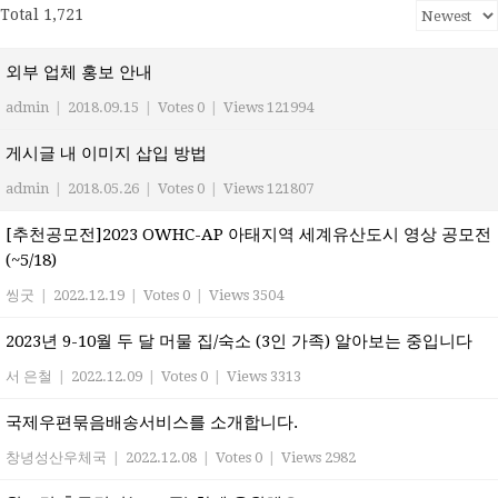
Total 1,721
외부 업체 홍보 안내
admin
|
2018.09.15
|
Votes 0
|
Views 121994
게시글 내 이미지 삽입 방법
admin
|
2018.05.26
|
Votes 0
|
Views 121807
[추천공모전]2023 OWHC-AP 아태지역 세계유산도시 영상 공모전
(~5/18)
씽굿
|
2022.12.19
|
Votes 0
|
Views 3504
2023년 9-10월 두 달 머물 집/숙소 (3인 가족) 알아보는 중입니다
서 은철
|
2022.12.09
|
Votes 0
|
Views 3313
국제우편묶음배송서비스를 소개합니다.
창녕성산우체국
|
2022.12.08
|
Votes 0
|
Views 2982