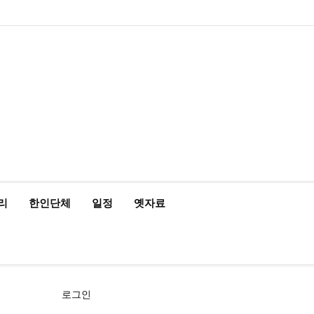
home
Log
계
대
대
로
로
멤
비
사
안
여
역
외
일
임
재
종
주
주
한
한
한
한
한
한
한
회
In
정
사
한
그
그
버
밀
용
전
행
대
부
정
시
이
교
요
재
글
인
인
인
인
인
인
원
관
민
아
인
번
자
여
사
한
업
게
스
기
정
상
학
사
회
회
회
회
회
가
공
국
웃
호
행
인
체
시
라
관
부
사
교
회
갤
공
소
장
회
입
지
대
재
정
회
홍
물
엘
기
소
단
러
지
개
터
칙
사
설
보
보
한
관
식
체
리
관
정
인
동
정/
소
식
리
한인단체
일정
옛자료
로그인