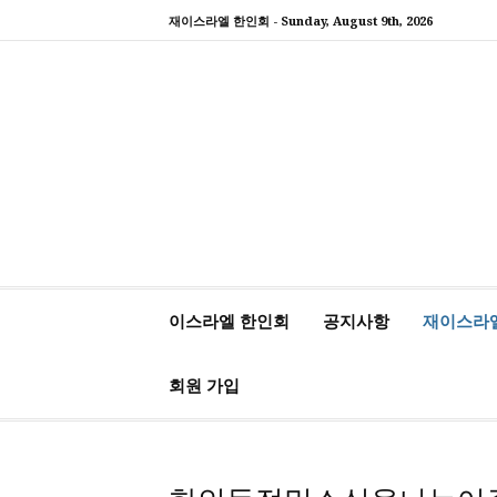
콘
재이스라엘 한인회 -
Sunday, August 9th, 2026
텐
츠
로
바
로
가
기
재이스라엘 한인회
www.israelhanin.org
이스라엘 한인회
공지사항
재이스라
회원 가입